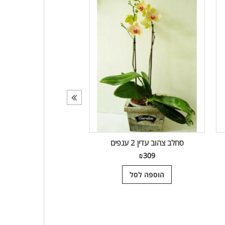
סחלב צהוב עדין 2 ענפים
סחלב לבן ענף א
₪
199
₪
309
הוספה לסל
הוספה לסל