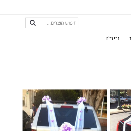
ם
זרי כלה