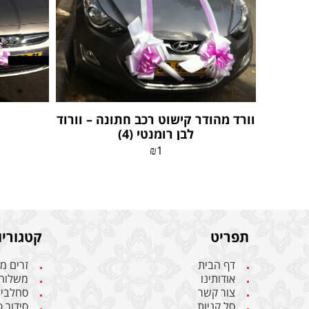
וורד מהודר קישוט רכב חתונה – וורוד
לבן רומנטי (4)
₪
1
תפריט
קטגוריו
דף הבית
זרים מ
אודותינו
משלוחי
צור קשר
סחלבי
סל קניות
סידור 